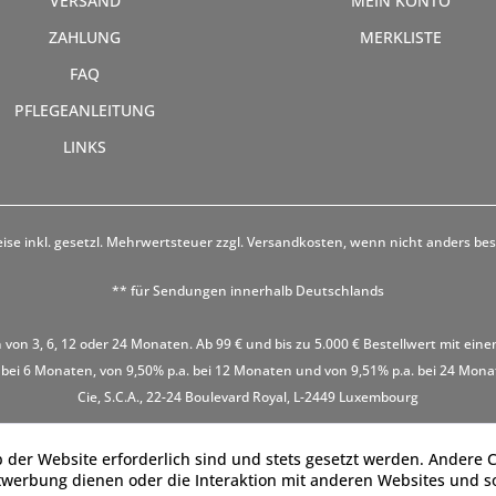
VERSAND
MEIN KONTO
ZAHLUNG
MERKLISTE
FAQ
PFLEGEANLEITUNG
LINKS
eise inkl. gesetzl. Mehrwertsteuer zzgl.
Versandkosten
, wenn nicht anders be
** für Sendungen innerhalb Deutschlands
 von 3, 6, 12 oder 24 Monaten. Ab 99 € und bis zu 5.000 € Bestellwert mit eine
 bei 6 Monaten, von 9,50% p.a. bei 12 Monaten und von 9,51% p.a. bei 24 Monaten
Cie, S.C.A., 22-24 Boulevard Royal, L-2449 Luxembourg
 der Website erforderlich sind und stets gesetzt werden. Andere C
twerbung dienen oder die Interaktion mit anderen Websites und s