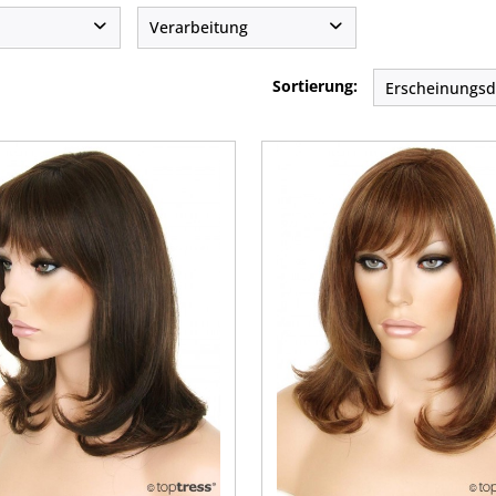
z
mittellang
Echthaar
Verarbeitung
lbraun
lang
Teilmonotop
Sortierung:
braun
blond
gesträhnt
ond