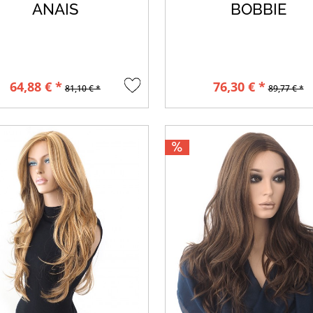
ANAIS
BOBBIE
64,88 € *
76,30 € *
81,10 € *
89,77 € *