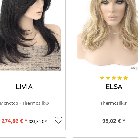
LIVIA
ELSA
Monotop - Thermosilk®
Thermosilk®
274,86 € *
95,02 € *
323,36 € *