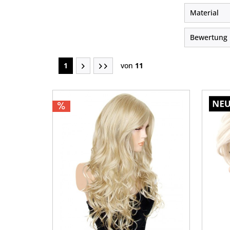
Material
von
5
59
Kunsth
Bewertung
formba
Echtha
1
von
11