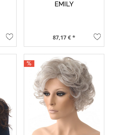
EMILY
87,17 € *