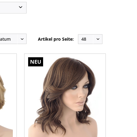
mitat
op
Artikel pro Seite:
Lace Front (Filmansatz)
Monotop mit Filmansatz
Lace Front mit Lace Scheitel