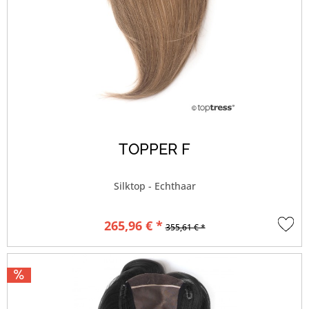
TOPPER F
Silktop - Echthaar
265,96 € *
355,61 € *