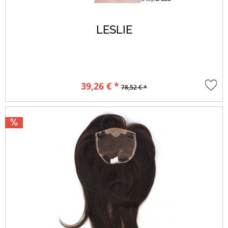
LESLIE
39,26 € *
78,52 € *