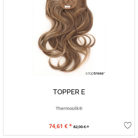
TOPPER E
Thermosilk®
74,61 € *
82,90 € *