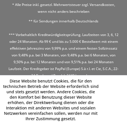
* Alle Preise inkl. gesetzl. Mehrwertsteuer zzgl.
Versandkosten
,
wenn nicht anders beschrieben
** für Sendungen innerhalb Deutschlands
*** Vorbehaltlich Kreditwürdigkeitsprüfung. Laufzeiten von 3, 6, 12
oder 24 Monaten. Ab 99 € und bis zu 5.000 € Bestellwert mit einem
effektiven Jahreszins von 9,99% p.a. und einem festen Sollzinssatz
von 9,48% p.a. bei 3 Monaten, von 9,48% p.a. bei 6 Monaten, von
9,50% p.a. bei 12 Monaten und von 9,51% p.a. bei 24 Monaten
Laufzeit. Der Kreditgeber ist PayPal (Europe) S.à r.l. et Cie, S.C.A., 22-
24 Boulevard Royal, L-2449 Luxembourg
Diese Website benutzt Cookies, die für den
technischen Betrieb der Website erforderlich sind
und stets gesetzt werden. Andere Cookies, die
den Komfort bei Benutzung dieser Website
erhöhen, der Direktwerbung dienen oder die
Interaktion mit anderen Websites und sozialen
Netzwerken vereinfachen sollen, werden nur mit
Ihrer Zustimmung gesetzt.