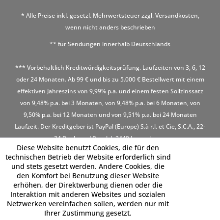
* Alle Preise inkl. gesetzl. Mehrwertsteuer zzgl.
Versandkosten
,
wenn nicht anders beschrieben
** für Sendungen innerhalb Deutschlands
*** Vorbehaltlich Kreditwürdigkeitsprüfung. Laufzeiten von 3, 6, 12
oder 24 Monaten. Ab 99 € und bis zu 5.000 € Bestellwert mit einem
effektiven Jahreszins von 9,99% p.a. und einem festen Sollzinssatz
von 9,48% p.a. bei 3 Monaten, von 9,48% p.a. bei 6 Monaten, von
9,50% p.a. bei 12 Monaten und von 9,51% p.a. bei 24 Monaten
Laufzeit. Der Kreditgeber ist PayPal (Europe) S.à r.l. et Cie, S.C.A., 22-
24 Boulevard Royal, L-2449 Luxembourg
Diese Website benutzt Cookies, die für den
technischen Betrieb der Website erforderlich sind
und stets gesetzt werden. Andere Cookies, die
den Komfort bei Benutzung dieser Website
erhöhen, der Direktwerbung dienen oder die
Interaktion mit anderen Websites und sozialen
Netzwerken vereinfachen sollen, werden nur mit
Ihrer Zustimmung gesetzt.