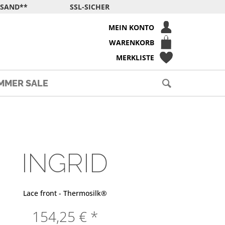
RSAND**
SSL-SICHER
MEIN KONTO
WARENKORB
MERKLISTE
MMER SALE
INGRID
Lace front - Thermosilk®
154,25 € *