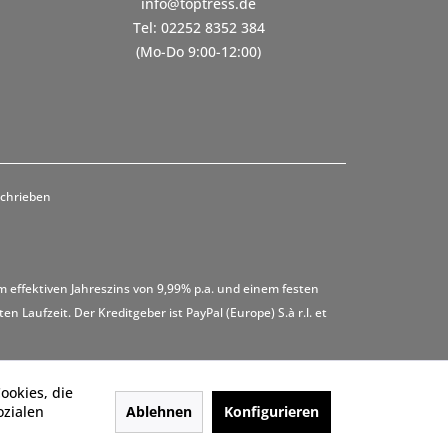
info@toptress.de
Tel: 02252 8352 384
(Mo-Do 9:00-12:00)
schrieben
m effektiven Jahreszins von 9,99% p.a. und einem festen
 Laufzeit. Der Kreditgeber ist PayPal (Europe) S.à r.l. et
ookies, die
Ablehnen
Konfigurieren
ozialen