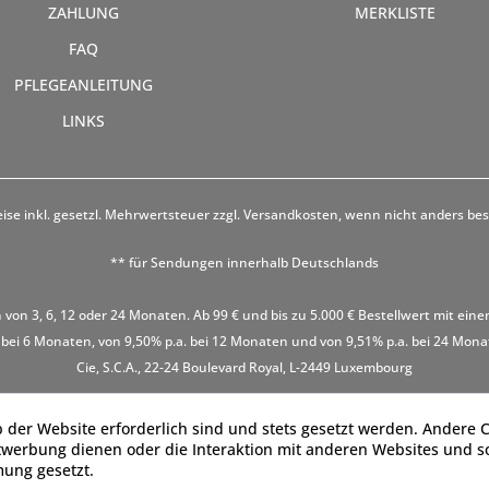
ZAHLUNG
MERKLISTE
FAQ
PFLEGEANLEITUNG
LINKS
eise inkl. gesetzl. Mehrwertsteuer zzgl.
Versandkosten
, wenn nicht anders be
** für Sendungen innerhalb Deutschlands
 von 3, 6, 12 oder 24 Monaten. Ab 99 € und bis zu 5.000 € Bestellwert mit eine
 bei 6 Monaten, von 9,50% p.a. bei 12 Monaten und von 9,51% p.a. bei 24 Monaten
Cie, S.C.A., 22-24 Boulevard Royal, L-2449 Luxembourg
 der Website erforderlich sind und stets gesetzt werden. Andere C
twerbung dienen oder die Interaktion mit anderen Websites und s
mung gesetzt.