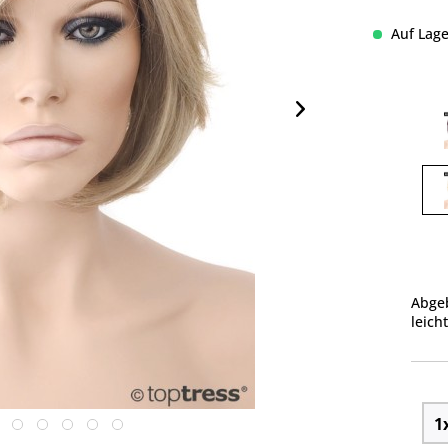
Auf Lage
Abgeb
leich