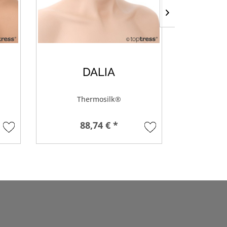
DALIA
Thermosilk®
Th
88,74 € *
8