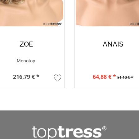
ZOE
ANAIS
Monotop
216,79 € *
64,88 € *
81,10 € *