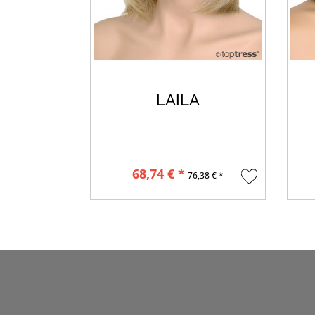
LAILA
68,74 € *
76,38 € *