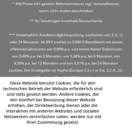
* Alle Preise inkl. gesetzl. Mehrwertsteuer zzgl.
Versandkosten
,
wenn nicht anders beschrieben
** für Sendungen innerhalb Deutschlands
*** Vorbehaltlich Kreditwürdigkeitsprüfung. Laufzeiten von 3, 6, 12
oder 24 Monaten. Ab 99 € und bis zu 5.000 € Bestellwert mit einem
effektiven Jahreszins von 9,99% p.a. und einem festen Sollzinssatz
von 9,48% p.a. bei 3 Monaten, von 9,48% p.a. bei 6 Monaten, von
9,50% p.a. bei 12 Monaten und von 9,51% p.a. bei 24 Monaten
Laufzeit. Der Kreditgeber ist PayPal (Europe) S.à r.l. et Cie, S.C.A., 22-
24 Boulevard Royal, L-2449 Luxembourg
Diese Website benutzt Cookies, die für den
technischen Betrieb der Website erforderlich sind
und stets gesetzt werden. Andere Cookies, die
den Komfort bei Benutzung dieser Website
erhöhen, der Direktwerbung dienen oder die
Interaktion mit anderen Websites und sozialen
Netzwerken vereinfachen sollen, werden nur mit
Ihrer Zustimmung gesetzt.