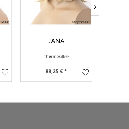
JANA
B
Thermosilk®
88,25 € *
68,6