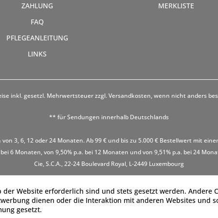
ZAHLUNG
MERKLISTE
FAQ
PFLEGEANLEITUNG
LINKS
eise inkl. gesetzl. Mehrwertsteuer zzgl.
Versandkosten
, wenn nicht anders be
** für Sendungen innerhalb Deutschlands
 von 3, 6, 12 oder 24 Monaten. Ab 99 € und bis zu 5.000 € Bestellwert mit eine
 bei 6 Monaten, von 9,50% p.a. bei 12 Monaten und von 9,51% p.a. bei 24 Monaten
Cie, S.C.A., 22-24 Boulevard Royal, L-2449 Luxembourg
 der Website erforderlich sind und stets gesetzt werden. Andere C
twerbung dienen oder die Interaktion mit anderen Websites und s
mung gesetzt.