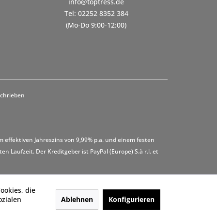
info@toptress.de
Tel: 02252 8352 384
(Mo-Do 9:00-12:00)
schrieben
m effektiven Jahreszins von 9,99% p.a. und einem festen
 Laufzeit. Der Kreditgeber ist PayPal (Europe) S.à r.l. et
ookies, die
Ablehnen
Konfigurieren
ozialen