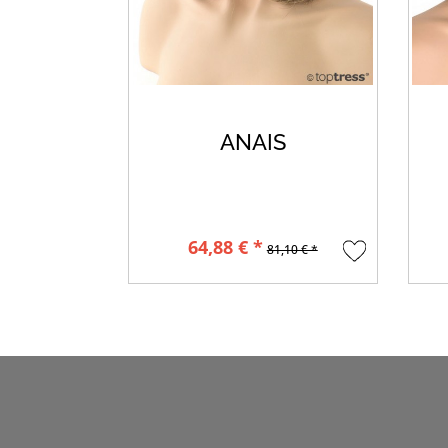
ANAIS
64,88 € *
81,10 € *