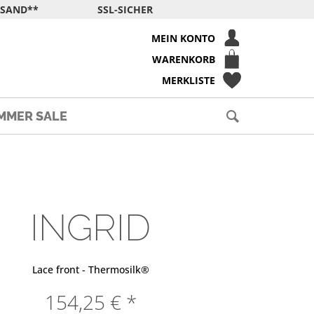
RSAND**
SSL-SICHER
MEIN KONTO
WARENKORB
MERKLISTE
MMER SALE
INGRID
Lace front - Thermosilk®
154,25 € *