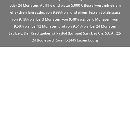
oder 24 Monaten. Ab 99 € und bis zu 5.000 € Bestellwert mit einem
effektiven Jahreszins von 9,99% p.a. und einem festen Sollzinssatz
von 9,48% p.a. bei 3 Monaten, von 9,48% p.a. bei 6 Monaten, von
9,50% p.a. bei 12 Monaten und von 9,51% p.a. bei 24 Monaten
Laufzeit. Der Kreditgeber ist PayPal (Europe) S.à r.l. et Cie, S.C.A., 22-
24 Boulevard Royal, L-2449 Luxembourg