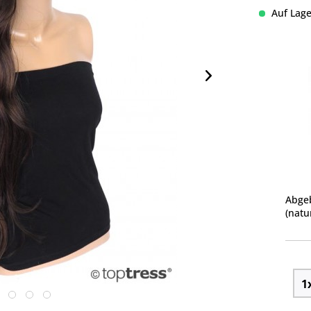
Auf Lage
Abgeb
(natu