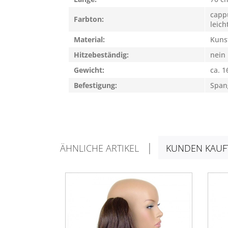
capp
Farbton:
leich
Material:
Kuns
Hitzebeständig:
nein
Gewicht:
ca. 1
Befestigung:
Spang
ÄHNLICHE ARTIKEL
KUNDEN KAUF