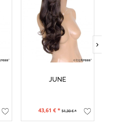
JUNE
43,61 € *
35,9
51,30 € *