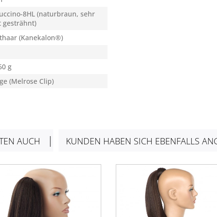
uccino-8HL (naturbraun, sehr
t gesträhnt)
thaar (Kanekalon®)
60 g
e (Melrose Clip)
TEN AUCH
KUNDEN HABEN SICH EBENFALLS AN