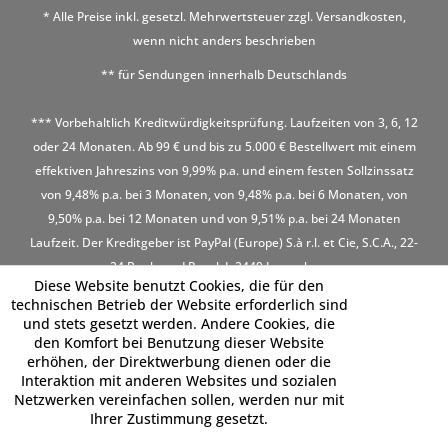
* Alle Preise inkl. gesetzl. Mehrwertsteuer zzgl.
Versandkosten
,
wenn nicht anders beschrieben
** für Sendungen innerhalb Deutschlands
*** Vorbehaltlich Kreditwürdigkeitsprüfung. Laufzeiten von 3, 6, 12
oder 24 Monaten. Ab 99 € und bis zu 5.000 € Bestellwert mit einem
effektiven Jahreszins von 9,99% p.a. und einem festen Sollzinssatz
von 9,48% p.a. bei 3 Monaten, von 9,48% p.a. bei 6 Monaten, von
9,50% p.a. bei 12 Monaten und von 9,51% p.a. bei 24 Monaten
Laufzeit. Der Kreditgeber ist PayPal (Europe) S.à r.l. et Cie, S.C.A., 22-
24 Boulevard Royal, L-2449 Luxembourg
Diese Website benutzt Cookies, die für den
technischen Betrieb der Website erforderlich sind
und stets gesetzt werden. Andere Cookies, die
den Komfort bei Benutzung dieser Website
erhöhen, der Direktwerbung dienen oder die
Interaktion mit anderen Websites und sozialen
Netzwerken vereinfachen sollen, werden nur mit
Ihrer Zustimmung gesetzt.