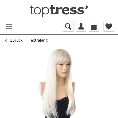
Zurück
extralang