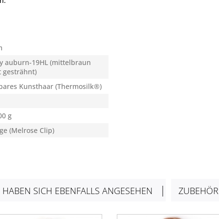
n.
m
y auburn-19HL (mittelbraun
t gesträhnt)
bares Kunsthaar (Thermosilk®)
00 g
e (Melrose Clip)
 HABEN SICH EBENFALLS ANGESEHEN
ZUBEHÖ