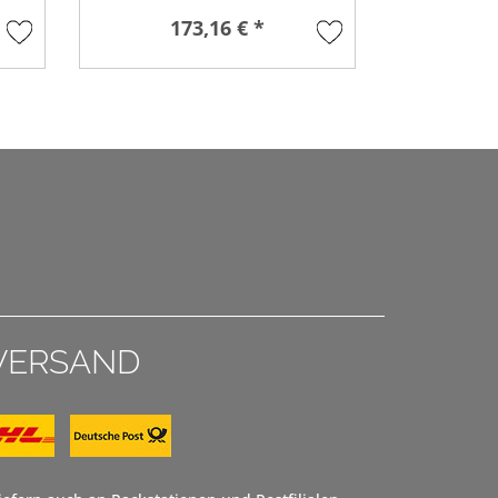
173,16 € *
5
VERSAND