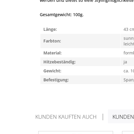
werden und bietet so viele Stylingmöglichkeite
Gesamtgewicht: 100g.
Länge:
43 c
sunn
Farbton:
leich
Material:
form
Hitzebeständig:
ja
Gewicht:
ca. 1
Befestigung:
Spang
KUNDEN KAUFTEN AUCH
KUNDEN