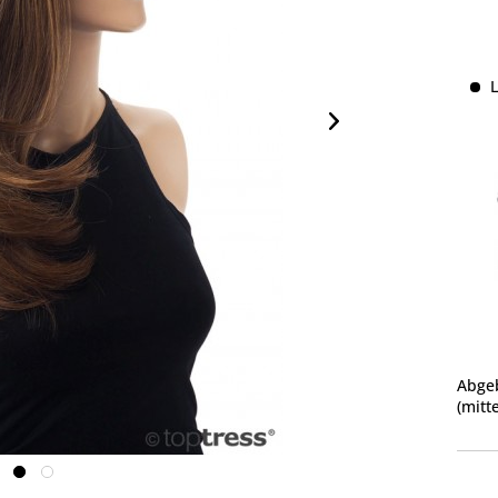
L
Abgeb
(mitt