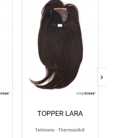
TOPPER LARA
Teilmono - Thermosilk®
Th