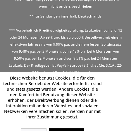
wenn nicht anders beschrieben
** für Sendungen innerhalb Deutschlands
*** Vorbehaltlich Kreditwürdigkeitsprüfung. Laufzeiten von 3, 6, 12
oder 24 Monaten. Ab 99 € und bis zu 5.000 € Bestellwert mit einem
effektiven Jahreszins von 9,99% p.a. und einem festen Sollzinssatz
von 9,48% p.a. bei 3 Monaten, von 9,48% p.a. bei 6 Monaten, von
9,50% p.a. bei 12 Monaten und von 9,51% p.a. bei 24 Monaten
Laufzeit. Der Kreditgeber ist PayPal (Europe) S.à r.l. et Cie, S.C.A., 22-
24 Boulevard Royal, L-2449 Luxembourg
Diese Website benutzt Cookies, die für den
technischen Betrieb der Website erforderlich sind
und stets gesetzt werden. Andere Cookies, die
den Komfort bei Benutzung dieser Website
erhöhen, der Direktwerbung dienen oder die
Interaktion mit anderen Websites und sozialen
Netzwerken vereinfachen sollen, werden nur mit
Ihrer Zustimmung gesetzt.