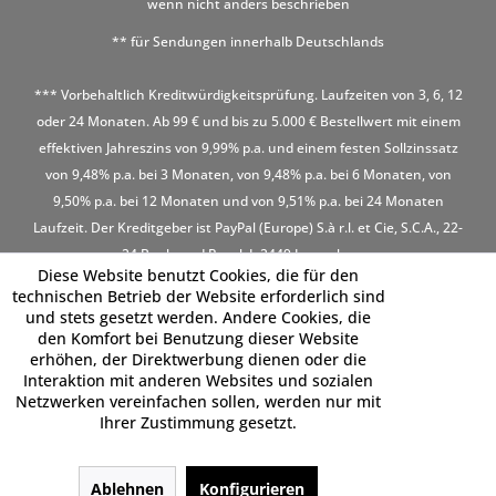
wenn nicht anders beschrieben
** für Sendungen innerhalb Deutschlands
*** Vorbehaltlich Kreditwürdigkeitsprüfung. Laufzeiten von 3, 6, 12
oder 24 Monaten. Ab 99 € und bis zu 5.000 € Bestellwert mit einem
effektiven Jahreszins von 9,99% p.a. und einem festen Sollzinssatz
von 9,48% p.a. bei 3 Monaten, von 9,48% p.a. bei 6 Monaten, von
9,50% p.a. bei 12 Monaten und von 9,51% p.a. bei 24 Monaten
Laufzeit. Der Kreditgeber ist PayPal (Europe) S.à r.l. et Cie, S.C.A., 22-
24 Boulevard Royal, L-2449 Luxembourg
Diese Website benutzt Cookies, die für den
technischen Betrieb der Website erforderlich sind
und stets gesetzt werden. Andere Cookies, die
den Komfort bei Benutzung dieser Website
erhöhen, der Direktwerbung dienen oder die
Interaktion mit anderen Websites und sozialen
Netzwerken vereinfachen sollen, werden nur mit
Ihrer Zustimmung gesetzt.
Ablehnen
Konfigurieren