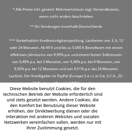
* Alle Preise inkl. gesetzl. Mehrwertsteuer zzgl.
Versandkosten
,
wenn nicht anders beschrieben
** für Sendungen innerhalb Deutschlands
*** Vorbehaltlich Kreditwürdigkeitsprüfung. Laufzeiten von 3, 6, 12
oder 24 Monaten. Ab 99 € und bis zu 5.000 € Bestellwert mit einem
effektiven Jahreszins von 9,99% p.a. und einem festen Sollzinssatz
von 9,48% p.a. bei 3 Monaten, von 9,48% p.a. bei 6 Monaten, von
9,50% p.a. bei 12 Monaten und von 9,51% p.a. bei 24 Monaten
Laufzeit. Der Kreditgeber ist PayPal (Europe) S.à r.l. et Cie, S.C.A., 22-
24 Boulevard Royal, L-2449 Luxembourg
Diese Website benutzt Cookies, die für den
technischen Betrieb der Website erforderlich sind
und stets gesetzt werden. Andere Cookies, die
den Komfort bei Benutzung dieser Website
erhöhen, der Direktwerbung dienen oder die
Interaktion mit anderen Websites und sozialen
Netzwerken vereinfachen sollen, werden nur mit
Ihrer Zustimmung gesetzt.