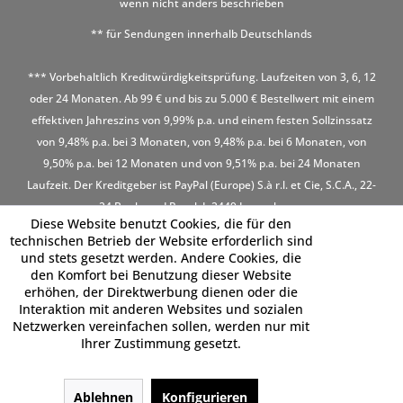
wenn nicht anders beschrieben
** für Sendungen innerhalb Deutschlands
*** Vorbehaltlich Kreditwürdigkeitsprüfung. Laufzeiten von 3, 6, 12
oder 24 Monaten. Ab 99 € und bis zu 5.000 € Bestellwert mit einem
effektiven Jahreszins von 9,99% p.a. und einem festen Sollzinssatz
von 9,48% p.a. bei 3 Monaten, von 9,48% p.a. bei 6 Monaten, von
9,50% p.a. bei 12 Monaten und von 9,51% p.a. bei 24 Monaten
Laufzeit. Der Kreditgeber ist PayPal (Europe) S.à r.l. et Cie, S.C.A., 22-
24 Boulevard Royal, L-2449 Luxembourg
Diese Website benutzt Cookies, die für den
technischen Betrieb der Website erforderlich sind
und stets gesetzt werden. Andere Cookies, die
den Komfort bei Benutzung dieser Website
erhöhen, der Direktwerbung dienen oder die
Interaktion mit anderen Websites und sozialen
Netzwerken vereinfachen sollen, werden nur mit
Ihrer Zustimmung gesetzt.
Ablehnen
Konfigurieren