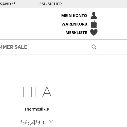
RSAND**
SSL-SICHER
MEIN KONTO
WARENKORB
MERKLISTE
MMER SALE
LILA
Thermosilk®
56,49 € *