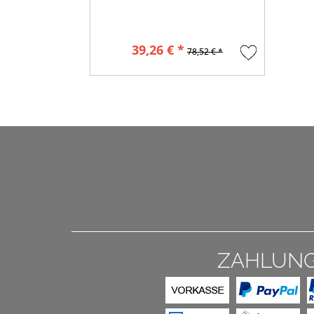
39,26 € *
78,52 € *
ZAHLUN