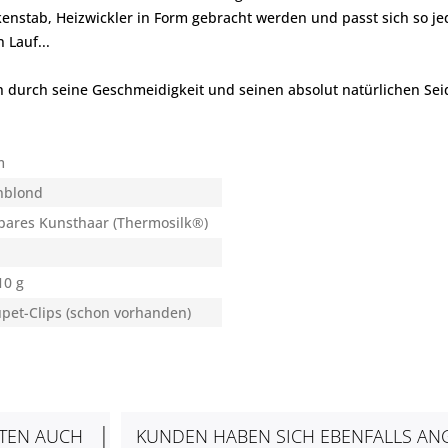
enstab, Heizwickler in Form gebracht werden und passt sich so je
 Lauf...
 durch seine Geschmeidigkeit und seinen absolut natürlichen Seid
m
inblond
bares Kunsthaar (Thermosilk®)
10 g
upet-Clips (schon vorhanden)
TEN AUCH
KUNDEN HABEN SICH EBENFALLS AN