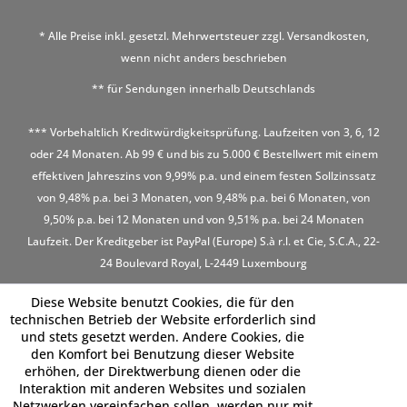
* Alle Preise inkl. gesetzl. Mehrwertsteuer zzgl.
Versandkosten
,
wenn nicht anders beschrieben
** für Sendungen innerhalb Deutschlands
*** Vorbehaltlich Kreditwürdigkeitsprüfung. Laufzeiten von 3, 6, 12
oder 24 Monaten. Ab 99 € und bis zu 5.000 € Bestellwert mit einem
effektiven Jahreszins von 9,99% p.a. und einem festen Sollzinssatz
von 9,48% p.a. bei 3 Monaten, von 9,48% p.a. bei 6 Monaten, von
9,50% p.a. bei 12 Monaten und von 9,51% p.a. bei 24 Monaten
Laufzeit. Der Kreditgeber ist PayPal (Europe) S.à r.l. et Cie, S.C.A., 22-
24 Boulevard Royal, L-2449 Luxembourg
Diese Website benutzt Cookies, die für den
technischen Betrieb der Website erforderlich sind
und stets gesetzt werden. Andere Cookies, die
den Komfort bei Benutzung dieser Website
erhöhen, der Direktwerbung dienen oder die
Interaktion mit anderen Websites und sozialen
Netzwerken vereinfachen sollen, werden nur mit