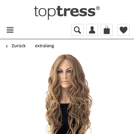
Zurück
extralang