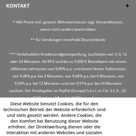
KONTAKT
* Alle Preise inkl. gesetzl. Mehrwertsteuer zzgl.
Versandkosten
,
wenn nicht anders beschrieben
** für Sendungen innerhalb Deutschlands
*** Vorbehaltlich Kreditwürdigkeitsprüfung. Laufzeiten von 3, 6, 12
oder 24 Monaten. Ab 99 € und bis zu 5.000 € Bestellwert mit einem
effektiven Jahreszins von 9,99% p.a. und einem festen Sollzinssatz
von 9,48% p.a. bei 3 Monaten, von 9,48% p.a. bei 6 Monaten, von
9,50% p.a. bei 12 Monaten und von 9,51% p.a. bei 24 Monaten
Laufzeit. Der Kreditgeber ist PayPal (Europe) S.à r.l. et Cie, S.C.A., 22-
24 Boulevard Royal, L-2449 Luxembourg
Diese Website benutzt Cookies, die für den
technischen Betrieb der Website erforderlich sind
und stets gesetzt werden. Andere Cookies, die
den Komfort bei Benutzung dieser Website
erhöhen, der Direktwerbung dienen oder die
Interaktion mit anderen Websites und sozialen