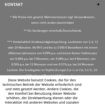
KONTAKT
* Alle Preise inkl. gesetzl. Mehrwertsteuer zzgl.
Versandkosten
,
wenn nicht anders beschrieben
** für Sendungen innerhalb Deutschlands
*** Vorbehaltlich Kreditwürdigkeitsprüfung. Laufzeiten von 3, 6, 12
oder 24 Monaten. Ab 99 € und bis zu 5.000 € Bestellwert mit einem
effektiven Jahreszins von 9,99% p.a. und einem festen Sollzinssatz
von 9,48% p.a. bei 3 Monaten, von 9,48% p.a. bei 6 Monaten, von
9,50% p.a. bei 12 Monaten und von 9,51% p.a. bei 24 Monaten
Laufzeit. Der Kreditgeber ist PayPal (Europe) S.à r.l. et Cie, S.C.A., 22-
24 Boulevard Royal, L-2449 Luxembourg
Diese Website benutzt Cookies, die für den
technischen Betrieb der Website erforderlich sind
und stets gesetzt werden. Andere Cookies, die
den Komfort bei Benutzung dieser Website
erhöhen, der Direktwerbung dienen oder die
Interaktion mit anderen Websites und sozialen