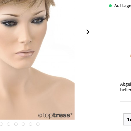
Auf Lage
Abgeb
helle