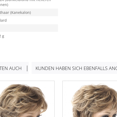
hnen)
thaar (Kanekalon)
dard
2 g
TEN AUCH
KUNDEN HABEN SICH EBENFALLS AN