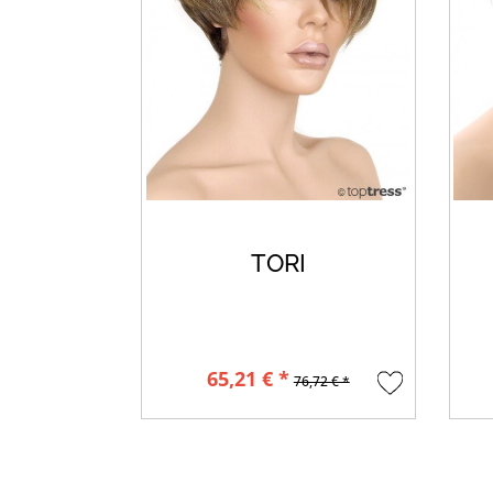
TORI
65,21 € *
76,72 € *