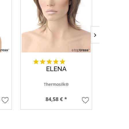
ELENA
VE
Thermosilk®
Th
84,58 € *
8