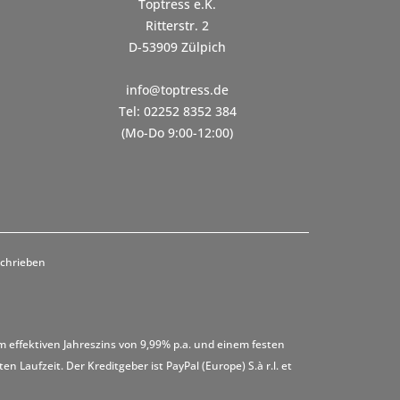
Toptress e.K.
Ritterstr. 2
D-53909 Zülpich
info@toptress.de
Tel: 02252 8352 384
(Mo-Do 9:00-12:00)
schrieben
m effektiven Jahreszins von 9,99% p.a. und einem festen
 Laufzeit. Der Kreditgeber ist PayPal (Europe) S.à r.l. et