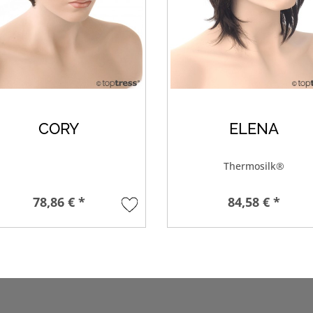
CORY
ELENA
Thermosilk®
78,86 € *
84,58 € *