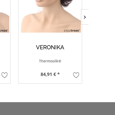
VERONIKA
B
Thermosilk®
84,91 € *
7