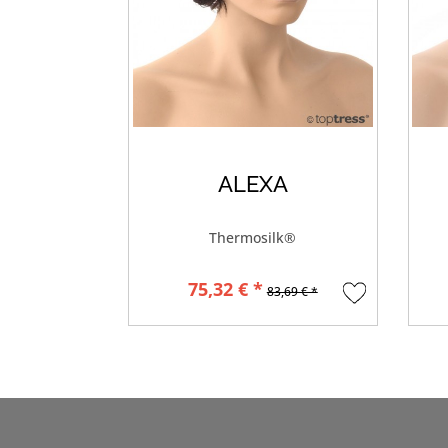
ALEXA
Thermosilk®
75,32 € *
83,69 € *