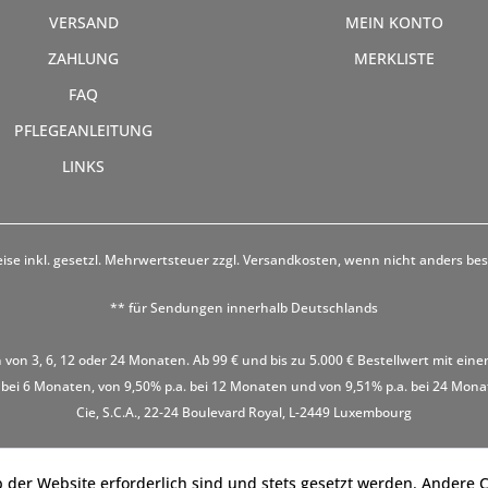
VERSAND
MEIN KONTO
ZAHLUNG
MERKLISTE
FAQ
PFLEGEANLEITUNG
LINKS
eise inkl. gesetzl. Mehrwertsteuer zzgl.
Versandkosten
, wenn nicht anders be
** für Sendungen innerhalb Deutschlands
 von 3, 6, 12 oder 24 Monaten. Ab 99 € und bis zu 5.000 € Bestellwert mit eine
 bei 6 Monaten, von 9,50% p.a. bei 12 Monaten und von 9,51% p.a. bei 24 Monaten
Cie, S.C.A., 22-24 Boulevard Royal, L-2449 Luxembourg
 der Website erforderlich sind und stets gesetzt werden. Andere C