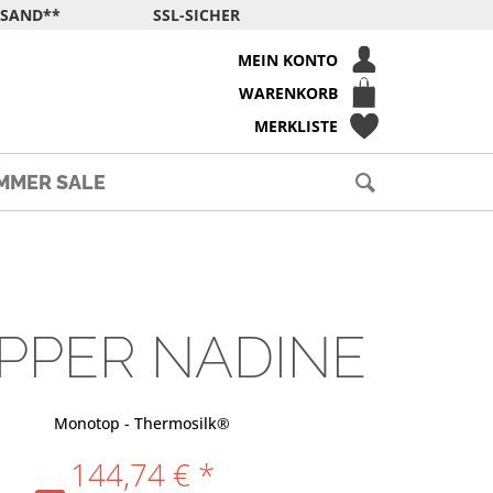
RSAND**
SSL-SICHER
MEIN KONTO
WARENKORB
MERKLISTE
MMER SALE
PPER NADINE
Monotop - Thermosilk®
144,74 € *