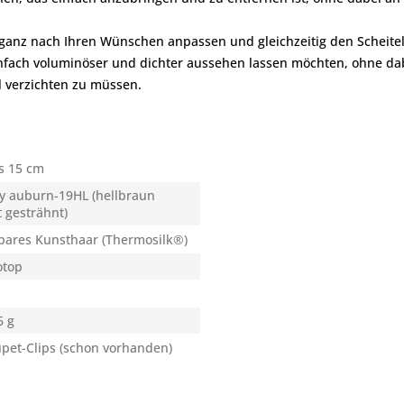
ganz nach Ihren Wünschen anpassen und gleichzeitig den Scheitelbe
infach voluminöser und dichter aussehen lassen möchten, ohne dab
 verzichten zu müssen.
s 15 cm
y auburn-19HL (hellbraun
t gesträhnt)
bares Kunsthaar (Thermosilk®)
top
6 g
upet-Clips (schon vorhanden)