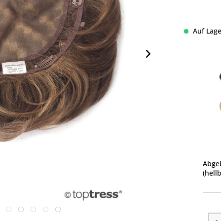
Auf Lage
Abgeb
(hell