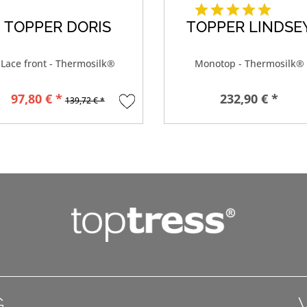
TOPPER DORIS
TOPPER LINDSE
Lace front - Thermosilk®
Monotop - Thermosilk®
97,80 € *
232,90 € *
139,72 € *
G