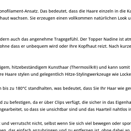
ofilament-Ansatz. Das bedeutet, dass die Haare einzeln in die Ka
fhaut wachsen. Sie erzeugen einen vollkommen natürlichen Look un
 sondern auch das angenehme Tragegefühl. Der Topper Nadine ist at
ohne dass er unbequem wird oder Ihre Kopfhaut reizt. Nach kurzer
tigem, hitzebeständigem Kunsthaar (Thermosilk®) und kann somit 
ihre Haare stylen und gelegentlich Hitze-Stylingwerkzeuge wie Loc
is zu 180°C standhalten, was bedeutet, dass Sie Ihr Haar wie ge
 zu befestigen, da er über Clips verfügt, die sicher in das Eigen
ngearbeitet, so dass sie unsichtbar sind und das Haarteil nahtlos i
gt und verrutscht nicht, selbst wenn Sie sich viel bewegen oder sport
hen, das einfach anzubringen und zu entfernen ist, ohne dabei an S