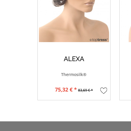
ALEXA
Thermosilk®
75,32 € *
83,69 € *