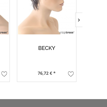
BECKY
76,72 € *
64,8