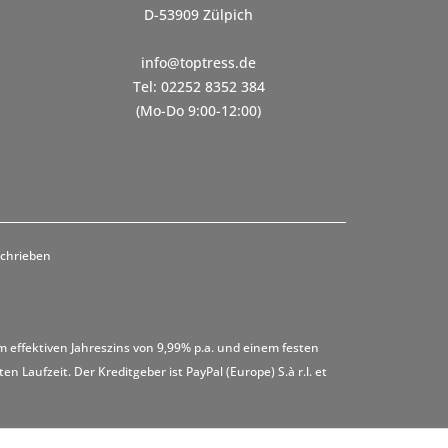
D-53909 Zülpich
info@toptress.de
Tel: 02252 8352 384
(Mo-Do 9:00-12:00)
schrieben
m effektiven Jahreszins von 9,99% p.a. und einem festen
 Laufzeit. Der Kreditgeber ist PayPal (Europe) S.à r.l. et