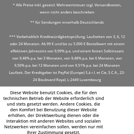
* Alle Preise inkl. gesetzl. Mehrwertsteuer zzgl.
Versandkosten
,
wenn nicht anders beschrieben
** für Sendungen innerhalb Deutschlands
*** Vorbehaltlich Kreditwürdigkeitsprüfung. Laufzeiten von 3, 6, 12
oder 24 Monaten. Ab 99 € und bis zu 5.000 € Bestellwert mit einem
effektiven Jahreszins von 9,99% p.a. und einem festen Sollzinssatz
von 9,48% p.a. bei 3 Monaten, von 9,48% p.a. bei 6 Monaten, von
9,50% p.a. bei 12 Monaten und von 9,51% p.a. bei 24 Monaten
Laufzeit. Der Kreditgeber ist PayPal (Europe) S.à r.l. et Cie, S.C.A., 22-
24 Boulevard Royal, L-2449 Luxembourg
Diese Website benutzt Cookies, die für den
technischen Betrieb der Website erforderlich sind
und stets gesetzt werden. Andere Cookies, die
den Komfort bei Benutzung dieser Website
erhöhen, der Direktwerbung dienen oder die
Interaktion mit anderen Websites und sozialen
Netzwerken vereinfachen sollen, werden nur mit
Ihrer Zustimmung gesetzt.