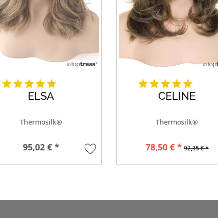
ELSA
CELINE
Thermosilk®
Thermosilk®
95,02 € *
78,50 € *
92,35 € *