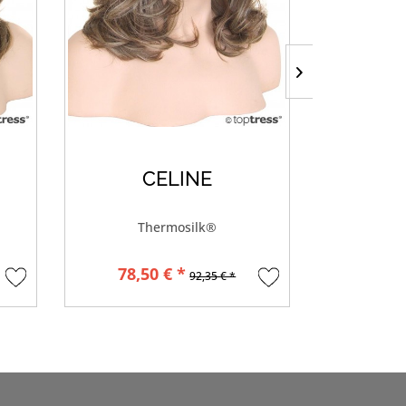
CELINE
Thermosilk®
78,50 € *
8
92,35 € *