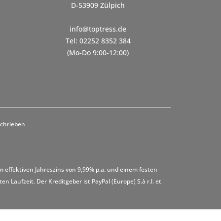
D-53909 Zülpich
info@toptress.de
Tel: 02252 8352 384
(Mo-Do 9:00-12:00)
schrieben
m effektiven Jahreszins von 9,99% p.a. und einem festen
 Laufzeit. Der Kreditgeber ist PayPal (Europe) S.à r.l. et