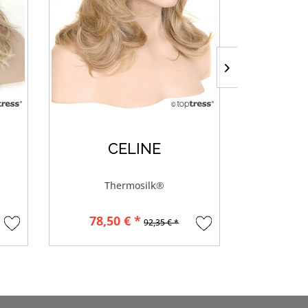
CELINE
Thermosilk®
78,50 € *
8
92,35 € *