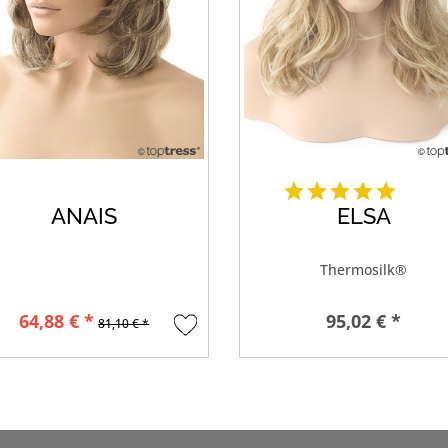
ANAIS
ELSA
Thermosilk®
64,88 € *
95,02 € *
81,10 € *