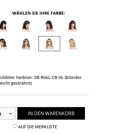
WÄHLEN SIE IHRE FARBE:
ildeter Farbton: SB-R66L-CB HL (blonder
leicht gesträhnt)
IN DEN WARENKORB
AUF DIE MERKLISTE