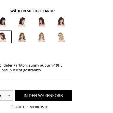
WÄHLEN SIE IHRE FARBE:
ildeter Farbton: sunny auburn-19HL
elbraun leicht gesträhnt)
IN DEN WARENKORB
AUF DIE MERKLISTE