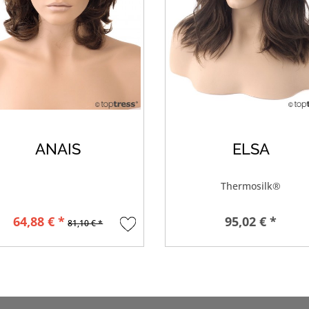
ANAIS
ELSA
Thermosilk®
64,88 € *
95,02 € *
81,10 € *