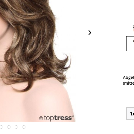
Abgeb
(mitt