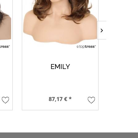
EMILY
87,17 € *
8