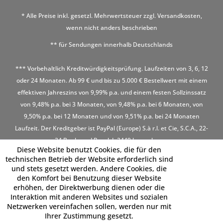
* Alle Preise inkl. gesetzl. Mehrwertsteuer zzgl.
Versandkosten
,
wenn nicht anders beschrieben
** für Sendungen innerhalb Deutschlands
*** Vorbehaltlich Kreditwürdigkeitsprüfung. Laufzeiten von 3, 6, 12
oder 24 Monaten. Ab 99 € und bis zu 5.000 € Bestellwert mit einem
effektiven Jahreszins von 9,99% p.a. und einem festen Sollzinssatz
von 9,48% p.a. bei 3 Monaten, von 9,48% p.a. bei 6 Monaten, von
9,50% p.a. bei 12 Monaten und von 9,51% p.a. bei 24 Monaten
Laufzeit. Der Kreditgeber ist PayPal (Europe) S.à r.l. et Cie, S.C.A., 22-
24 Boulevard Royal, L-2449 Luxembourg
Diese Website benutzt Cookies, die für den
technischen Betrieb der Website erforderlich sind
und stets gesetzt werden. Andere Cookies, die
den Komfort bei Benutzung dieser Website
erhöhen, der Direktwerbung dienen oder die
Interaktion mit anderen Websites und sozialen
Netzwerken vereinfachen sollen, werden nur mit
Ihrer Zustimmung gesetzt.