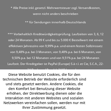
* Alle Preise inkl. gesetzl. Mehrwertsteuer zzgl.
Versandkosten
,
wenn nicht anders beschrieben
** für Sendungen innerhalb Deutschlands
*** Vorbehaltlich Kreditwürdigkeitsprüfung. Laufzeiten von 3, 6, 12
oder 24 Monaten. Ab 99 € und bis zu 5.000 € Bestellwert mit einem
effektiven Jahreszins von 9,99% p.a. und einem festen Sollzinssatz
von 9,48% p.a. bei 3 Monaten, von 9,48% p.a. bei 6 Monaten, von
9,50% p.a. bei 12 Monaten und von 9,51% p.a. bei 24 Monaten
Laufzeit. Der Kreditgeber ist PayPal (Europe) S.à r.l. et Cie, S.C.A., 22-
24 Boulevard Royal, L-2449 Luxembourg
Diese Website benutzt Cookies, die für den
technischen Betrieb der Website erforderlich sind
und stets gesetzt werden. Andere Cookies, die
den Komfort bei Benutzung dieser Website
erhöhen, der Direktwerbung dienen oder die
Interaktion mit anderen Websites und sozialen
Netzwerken vereinfachen sollen, werden nur mit
Ihrer Zustimmung gesetzt.