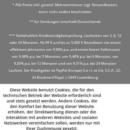
* Alle Preise inkl. gesetzl. Mehrwertsteuer zzgl.
Versandkosten
,
wenn nicht anders beschrieben
** für Sendungen innerhalb Deutschlands
*** Vorbehaltlich Kreditwürdigkeitsprüfung. Laufzeiten von 3, 6, 12
oder 24 Monaten. Ab 99 € und bis zu 5.000 € Bestellwert mit einem
effektiven Jahreszins von 9,99% p.a. und einem festen Sollzinssatz
von 9,48% p.a. bei 3 Monaten, von 9,48% p.a. bei 6 Monaten, von
9,50% p.a. bei 12 Monaten und von 9,51% p.a. bei 24 Monaten
Laufzeit. Der Kreditgeber ist PayPal (Europe) S.à r.l. et Cie, S.C.A., 22-
24 Boulevard Royal, L-2449 Luxembourg
Diese Website benutzt Cookies, die für den
technischen Betrieb der Website erforderlich sind
und stets gesetzt werden. Andere Cookies, die
den Komfort bei Benutzung dieser Website
erhöhen, der Direktwerbung dienen oder die
Interaktion mit anderen Websites und sozialen
Netzwerken vereinfachen sollen, werden nur mit
Ihrer Zustimmung gesetzt.