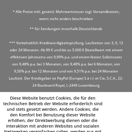
* Alle Preise inkl. gesetzl. Mehrwertsteuer zzgl.
Versandkosten
,
wenn nicht anders beschrieben
** für Sendungen innerhalb Deutschlands
*** Vorbehaltlich Kreditwürdigkeitsprüfung. Laufzeiten von 3, 6, 12
oder 24 Monaten. Ab 99 € und bis zu 5.000 € Bestellwert mit einem
effektiven Jahreszins von 9,99% p.a. und einem festen Sollzinssatz
von 9,48% p.a. bei 3 Monaten, von 9,48% p.a. bei 6 Monaten, von
9,50% p.a. bei 12 Monaten und von 9,51% p.a. bei 24 Monaten
Laufzeit. Der Kreditgeber ist PayPal (Europe) S.à r.l. et Cie, S.C.A., 22-
24 Boulevard Royal, L-2449 Luxembourg
Diese Website benutzt Cookies, die für den
technischen Betrieb der Website erforderlich sind
und stets gesetzt werden. Andere Cookies, die
den Komfort bei Benutzung dieser Website
erhöhen, der Direktwerbung dienen oder die
Interaktion mit anderen Websites und sozialen
Netzwerken vereinfachen sollen, werden nur mit