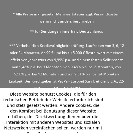
* Alle Preise inkl. gesetzl. Mehrwertsteuer zzgl.
Versandkosten
,
wenn nicht anders beschrieben
** für Sendungen innerhalb Deutschlands
*** Vorbehaltlich Kreditwürdigkeitsprüfung. Laufzeiten von 3, 6, 12
oder 24 Monaten. Ab 99 € und bis zu 5.000 € Bestellwert mit einem
effektiven Jahreszins von 9,99% p.a. und einem festen Sollzinssatz
von 9,48% p.a. bei 3 Monaten, von 9,48% p.a. bei 6 Monaten, von
9,50% p.a. bei 12 Monaten und von 9,51% p.a. bei 24 Monaten
Laufzeit. Der Kreditgeber ist PayPal (Europe) S.à r.l. et Cie, S.C.A., 22-
24 Boulevard Royal, L-2449 Luxembourg
Diese Website benutzt Cookies, die für den
technischen Betrieb der Website erforderlich sind
und stets gesetzt werden. Andere Cookies, die
den Komfort bei Benutzung dieser Website
erhöhen, der Direktwerbung dienen oder die
Interaktion mit anderen Websites und sozialen
Netzwerken vereinfachen sollen, werden nur mit