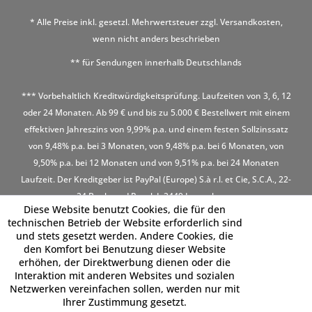
* Alle Preise inkl. gesetzl. Mehrwertsteuer zzgl.
Versandkosten
,
wenn nicht anders beschrieben
** für Sendungen innerhalb Deutschlands
*** Vorbehaltlich Kreditwürdigkeitsprüfung. Laufzeiten von 3, 6, 12
oder 24 Monaten. Ab 99 € und bis zu 5.000 € Bestellwert mit einem
effektiven Jahreszins von 9,99% p.a. und einem festen Sollzinssatz
von 9,48% p.a. bei 3 Monaten, von 9,48% p.a. bei 6 Monaten, von
9,50% p.a. bei 12 Monaten und von 9,51% p.a. bei 24 Monaten
Laufzeit. Der Kreditgeber ist PayPal (Europe) S.à r.l. et Cie, S.C.A., 22-
24 Boulevard Royal, L-2449 Luxembourg
Diese Website benutzt Cookies, die für den
technischen Betrieb der Website erforderlich sind
und stets gesetzt werden. Andere Cookies, die
den Komfort bei Benutzung dieser Website
erhöhen, der Direktwerbung dienen oder die
Interaktion mit anderen Websites und sozialen
Netzwerken vereinfachen sollen, werden nur mit
Ihrer Zustimmung gesetzt.