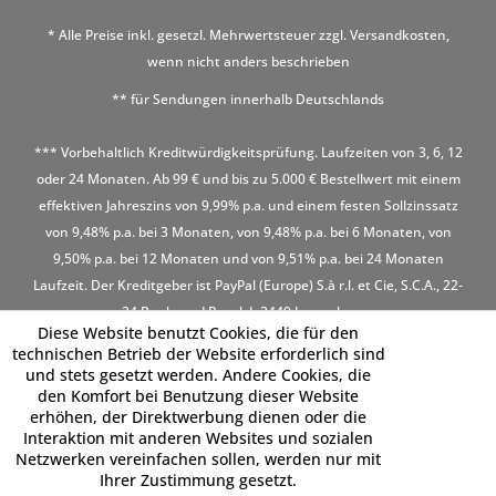
* Alle Preise inkl. gesetzl. Mehrwertsteuer zzgl.
Versandkosten
,
wenn nicht anders beschrieben
** für Sendungen innerhalb Deutschlands
*** Vorbehaltlich Kreditwürdigkeitsprüfung. Laufzeiten von 3, 6, 12
oder 24 Monaten. Ab 99 € und bis zu 5.000 € Bestellwert mit einem
effektiven Jahreszins von 9,99% p.a. und einem festen Sollzinssatz
von 9,48% p.a. bei 3 Monaten, von 9,48% p.a. bei 6 Monaten, von
9,50% p.a. bei 12 Monaten und von 9,51% p.a. bei 24 Monaten
Laufzeit. Der Kreditgeber ist PayPal (Europe) S.à r.l. et Cie, S.C.A., 22-
24 Boulevard Royal, L-2449 Luxembourg
Diese Website benutzt Cookies, die für den
technischen Betrieb der Website erforderlich sind
und stets gesetzt werden. Andere Cookies, die
den Komfort bei Benutzung dieser Website
erhöhen, der Direktwerbung dienen oder die
Interaktion mit anderen Websites und sozialen
Netzwerken vereinfachen sollen, werden nur mit
Ihrer Zustimmung gesetzt.