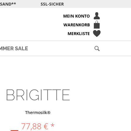
RSAND**
SSL-SICHER
MEIN KONTO
WARENKORB
MERKLISTE
MMER SALE
BRIGITTE
Thermosilk®
77,88 € *