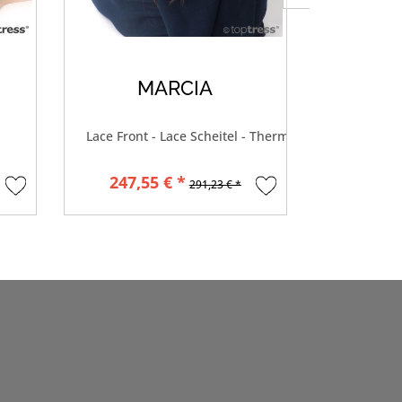
MARCIA
M
Lace Front - Lace Scheitel - Thermosilk®
Lace Front
247,55 € *
247,5
291,23 € *