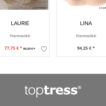
LAURIE
LINA
Thermosilk®
Thermosilk®
77,75 € *
94,25 € *
86,39 € *