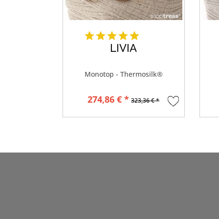
LIVIA
Monotop - Thermosilk®
274,86 € *
323,36 € *