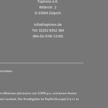
Toptress e.K.
Ritterstr. 2
D-53909 Zülpich
info@toptress.de
Tel: 02252 8352 384
(Mo-Do 9:00-12:00)
schrieben
m effektiven Jahreszins von 9,99% p.a. und einem festen
 Laufzeit. Der Kreditgeber ist PayPal (Europe) S.à r.l. et