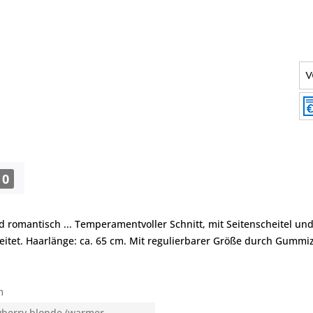
0
d romantisch ... Temperamentvoller Schnitt, mit Seitenscheitel 
itet. Haarlänge: ca. 65 cm. Mit regulierbarer Größe durch Gumm
m
wberry blonde (warmer,