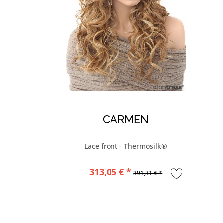
CARMEN
Lace front - Thermosilk®
313,05 € *
391,31 € *