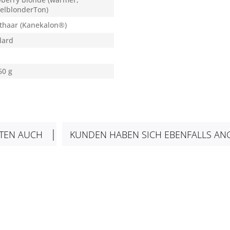
elblonderTon)
thaar (Kanekalon®)
dard
60 g
TEN AUCH
KUNDEN HABEN SICH EBENFALLS AN