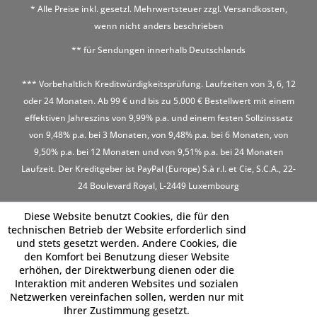
* Alle Preise inkl. gesetzl. Mehrwertsteuer zzgl.
Versandkosten
,
wenn nicht anders beschrieben
** für Sendungen innerhalb Deutschlands
*** Vorbehaltlich Kreditwürdigkeitsprüfung. Laufzeiten von 3, 6, 12
oder 24 Monaten. Ab 99 € und bis zu 5.000 € Bestellwert mit einem
effektiven Jahreszins von 9,99% p.a. und einem festen Sollzinssatz
von 9,48% p.a. bei 3 Monaten, von 9,48% p.a. bei 6 Monaten, von
9,50% p.a. bei 12 Monaten und von 9,51% p.a. bei 24 Monaten
Laufzeit. Der Kreditgeber ist PayPal (Europe) S.à r.l. et Cie, S.C.A., 22-
24 Boulevard Royal, L-2449 Luxembourg
Diese Website benutzt Cookies, die für den
technischen Betrieb der Website erforderlich sind
und stets gesetzt werden. Andere Cookies, die
den Komfort bei Benutzung dieser Website
erhöhen, der Direktwerbung dienen oder die
Interaktion mit anderen Websites und sozialen
Netzwerken vereinfachen sollen, werden nur mit
Ihrer Zustimmung gesetzt.