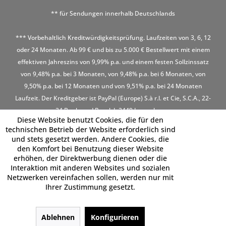
** für Sendungen innerhalb Deutschlands
*** Vorbehaltlich Kreditwürdigkeitsprüfung. Laufzeiten von 3, 6, 12
oder 24 Monaten. Ab 99 € und bis zu 5.000 € Bestellwert mit einem
effektiven Jahreszins von 9,99% p.a. und einem festen Sollzinssatz
von 9,48% p.a. bei 3 Monaten, von 9,48% p.a. bei 6 Monaten, von
9,50% p.a. bei 12 Monaten und von 9,51% p.a. bei 24 Monaten
Laufzeit. Der Kreditgeber ist PayPal (Europe) S.à r.l. et Cie, S.C.A., 22-
24 Boulevard Royal, L-2449 Luxembourg
Diese Website benutzt Cookies, die für den
technischen Betrieb der Website erforderlich sind
und stets gesetzt werden. Andere Cookies, die
den Komfort bei Benutzung dieser Website
erhöhen, der Direktwerbung dienen oder die
Interaktion mit anderen Websites und sozialen
Netzwerken vereinfachen sollen, werden nur mit
Ihrer Zustimmung gesetzt.
Ablehnen
Konfigurieren