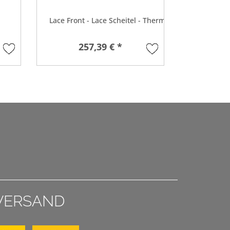
Lace Front - Lace Scheitel - Thermosilk®
Th
257,39 € *
8
VERSAND