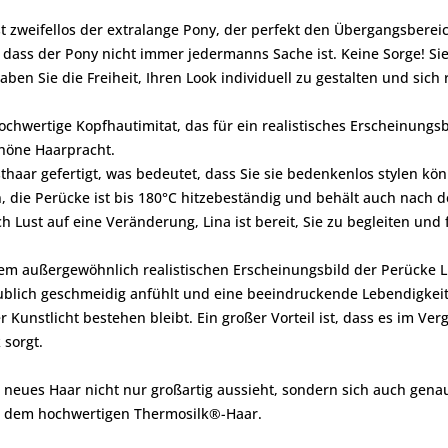
zweifellos der extralange Pony, der perfekt den Übergangsbereich 
 dass der Pony nicht immer jedermanns Sache ist. Keine Sorge! S
ben Sie die Freiheit, Ihren Look individuell zu gestalten und sic
ochwertige Kopfhautimitat, das für ein realistisches Erscheinungsbi
chöne Haarpracht.
haar gefertigt, was bedeutet, dass Sie sie bedenkenlos stylen kön
 die Perücke ist bis 180°C hitzebeständig und behält auch nach d
h Lust auf eine Veränderung, Lina ist bereit, Sie zu begleiten un
em außergewöhnlich realistischen Erscheinungsbild der Perücke Li
ublich geschmeidig anfühlt und eine beeindruckende Lebendigkeit
er Kunstlicht bestehen bleibt. Ein großer Vorteil ist, dass es im 
 sorgt.
hr neues Haar nicht nur großartig aussieht, sondern sich auch gen
it dem hochwertigen Thermosilk®-Haar.