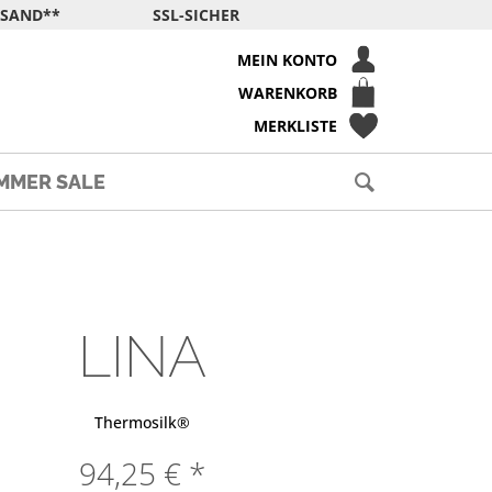
RSAND**
SSL-SICHER
MEIN KONTO
WARENKORB
MERKLISTE
MMER SALE
LINA
Thermosilk®
94,25 € *