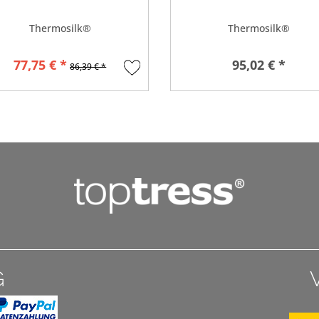
Thermosilk®
Thermosilk®
77,75 € *
95,02 € *
86,39 € *
G