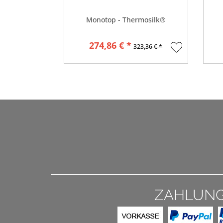
Monotop - Thermosilk®
274,86 € *
323,36 € *
ZAHLUN