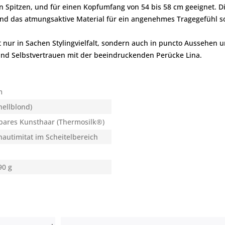
en Spitzen, und für einen Kopfumfang von 54 bis 58 cm geeignet. D
end das atmungsaktive Material für ein angenehmes Tragegefühl so
t nur in Sachen Stylingvielfalt, sondern auch in puncto Aussehen 
 und Selbstvertrauen mit der beeindruckenden Perücke Lina.
m
hellblond)
bares Kunsthaar (Thermosilk®)
autimitat im Scheitelbereich
90 g