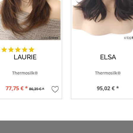
LAURIE
ELSA
Thermosilk®
Thermosilk®
77,75 € *
95,02 € *
86,39 € *