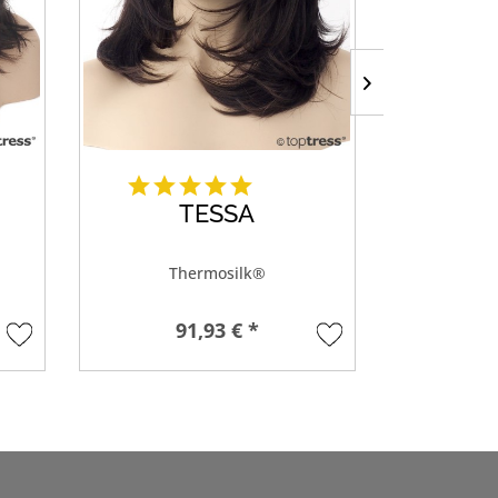
TESSA
B
Thermosilk®
Th
91,93 € *
77,8