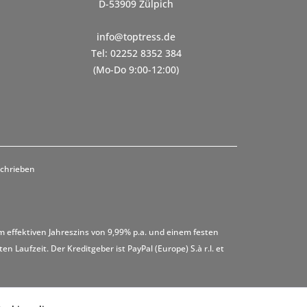
D-53909 Zülpich
info@toptress.de
Tel: 02252 8352 384
(Mo-Do 9:00-12:00)
schrieben
m effektiven Jahreszins von 9,99% p.a. und einem festen
 Laufzeit. Der Kreditgeber ist PayPal (Europe) S.à r.l. et