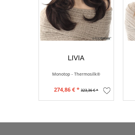
LIVIA
Monotop - Thermosilk®
274,86 € *
323,36 € *