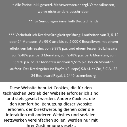
* Alle Preise inkl. gesetzl. Mehrwertsteuer zzgl.
Versandkosten
,
wenn nicht anders beschrieben
** für Sendungen innerhalb Deutschlands
*** Vorbehaltlich Kreditwürdigkeitsprüfung. Laufzeiten von 3, 6, 12
oder 24 Monaten. Ab 99 € und bis zu 5.000 € Bestellwert mit einem
effektiven Jahreszins von 9,99% p.a. und einem festen Sollzinssatz
von 9,48% p.a. bei 3 Monaten, von 9,48% p.a. bei 6 Monaten, von
9,50% p.a. bei 12 Monaten und von 9,51% p.a. bei 24 Monaten
Laufzeit. Der Kreditgeber ist PayPal (Europe) S.à r.l. et Cie, S.C.A., 22-
24 Boulevard Royal, L-2449 Luxembourg
Diese Website benutzt Cookies, die für den
technischen Betrieb der Website erforderlich sind
und stets gesetzt werden. Andere Cookies, die
den Komfort bei Benutzung dieser Website
erhöhen, der Direktwerbung dienen oder die
Interaktion mit anderen Websites und sozialen
Netzwerken vereinfachen sollen, werden nur mit
Ihrer Zustimmung gesetzt.