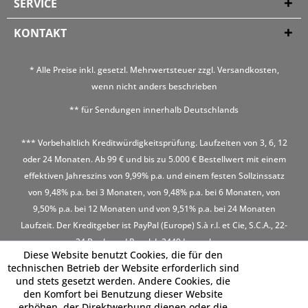
SERVICE
KONTAKT
* Alle Preise inkl. gesetzl. Mehrwertsteuer zzgl.
Versandkosten
,
wenn nicht anders beschrieben
** für Sendungen innerhalb Deutschlands
*** Vorbehaltlich Kreditwürdigkeitsprüfung. Laufzeiten von 3, 6, 12
oder 24 Monaten. Ab 99 € und bis zu 5.000 € Bestellwert mit einem
effektiven Jahreszins von 9,99% p.a. und einem festen Sollzinssatz
von 9,48% p.a. bei 3 Monaten, von 9,48% p.a. bei 6 Monaten, von
9,50% p.a. bei 12 Monaten und von 9,51% p.a. bei 24 Monaten
Laufzeit. Der Kreditgeber ist PayPal (Europe) S.à r.l. et Cie, S.C.A., 22-
24 Boulevard Royal, L-2449 Luxembourg
Diese Website benutzt Cookies, die für den
technischen Betrieb der Website erforderlich sind
und stets gesetzt werden. Andere Cookies, die
den Komfort bei Benutzung dieser Website
erhöhen, der Direktwerbung dienen oder die