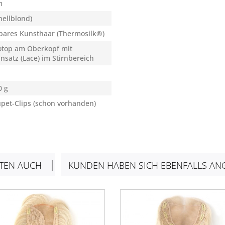
m
hellblond)
bares Kunsthaar (Thermosilk®)
top am Oberkopf mit
nsatz (Lace) im Stirnbereich
0 g
upet-Clips (schon vorhanden)
TEN AUCH
KUNDEN HABEN SICH EBENFALLS AN