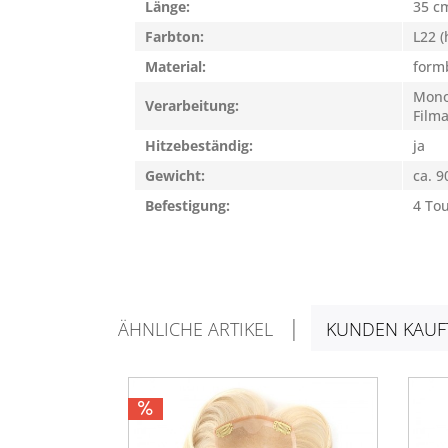
Länge:
35 c
Farbton:
L22 (
Material:
form
Mono
Verarbeitung:
Filma
Hitzebeständig:
ja
Gewicht:
ca. 9
Befestigung:
4 To
ÄHNLICHE ARTIKEL
KUNDEN KAUF