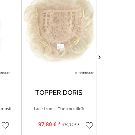
TOPPER DORIS
TOPP
ermosilk®
Lace front - Thermosilk®
Monoto
97,80 € *
2
139,72 € *