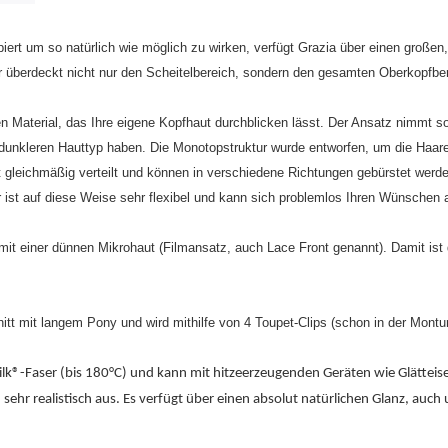
zipiert um so natürlich wie möglich zu wirken, verfügt Grazia über einen gro
er überdeckt nicht nur den Scheitelbereich, sondern den gesamten Oberkopfbe
 Material, das Ihre eigene Kopfhaut durchblicken lässt. Der Ansatz nimmt so 
r dunkleren Hauttyp haben. Die Monotopstruktur wurde entworfen, um die Haare
gleichmäßig verteilt und können in verschiedene Richtungen gebürstet werden.
 ist auf diese Weise sehr flexibel und kann sich problemlos Ihren Wünschen
mit einer dünnen Mikrohaut (Filmansatz, auch Lace Front genannt). Damit ist
nitt mit langem Pony und wird mithilfe von 4 Toupet-Clips (schon in der Montur
lk®-Faser (bis 180°C) und kann mit hitzeerzeugenden Geräten wie Glätteise
 sehr realistisch aus. Es verfügt über einen absolut natürlichen Glanz, auch