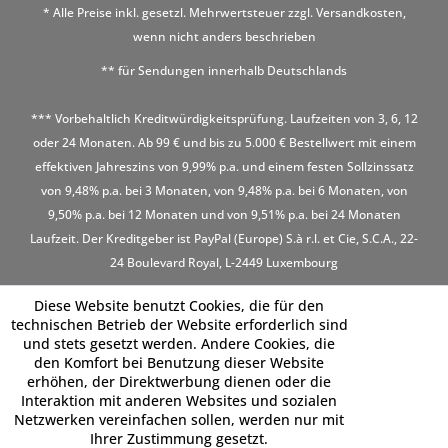
* Alle Preise inkl. gesetzl. Mehrwertsteuer zzgl.
Versandkosten
,
wenn nicht anders beschrieben
** für Sendungen innerhalb Deutschlands
*** Vorbehaltlich Kreditwürdigkeitsprüfung. Laufzeiten von 3, 6, 12
oder 24 Monaten. Ab 99 € und bis zu 5.000 € Bestellwert mit einem
effektiven Jahreszins von 9,99% p.a. und einem festen Sollzinssatz
von 9,48% p.a. bei 3 Monaten, von 9,48% p.a. bei 6 Monaten, von
9,50% p.a. bei 12 Monaten und von 9,51% p.a. bei 24 Monaten
Laufzeit. Der Kreditgeber ist PayPal (Europe) S.à r.l. et Cie, S.C.A., 22-
24 Boulevard Royal, L-2449 Luxembourg
Diese Website benutzt Cookies, die für den
technischen Betrieb der Website erforderlich sind
und stets gesetzt werden. Andere Cookies, die
den Komfort bei Benutzung dieser Website
erhöhen, der Direktwerbung dienen oder die
Interaktion mit anderen Websites und sozialen
Netzwerken vereinfachen sollen, werden nur mit
Ihrer Zustimmung gesetzt.