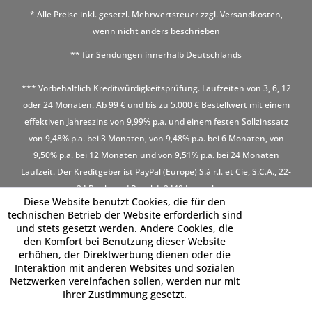
* Alle Preise inkl. gesetzl. Mehrwertsteuer zzgl.
Versandkosten
,
wenn nicht anders beschrieben
** für Sendungen innerhalb Deutschlands
*** Vorbehaltlich Kreditwürdigkeitsprüfung. Laufzeiten von 3, 6, 12
oder 24 Monaten. Ab 99 € und bis zu 5.000 € Bestellwert mit einem
effektiven Jahreszins von 9,99% p.a. und einem festen Sollzinssatz
von 9,48% p.a. bei 3 Monaten, von 9,48% p.a. bei 6 Monaten, von
9,50% p.a. bei 12 Monaten und von 9,51% p.a. bei 24 Monaten
Laufzeit. Der Kreditgeber ist PayPal (Europe) S.à r.l. et Cie, S.C.A., 22-
24 Boulevard Royal, L-2449 Luxembourg
Diese Website benutzt Cookies, die für den
technischen Betrieb der Website erforderlich sind
und stets gesetzt werden. Andere Cookies, die
den Komfort bei Benutzung dieser Website
erhöhen, der Direktwerbung dienen oder die
Interaktion mit anderen Websites und sozialen
Netzwerken vereinfachen sollen, werden nur mit
Ihrer Zustimmung gesetzt.