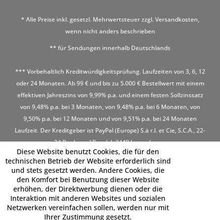
* Alle Preise inkl. gesetzl. Mehrwertsteuer zzgl.
Versandkosten
,
wenn nicht anders beschrieben
** für Sendungen innerhalb Deutschlands
*** Vorbehaltlich Kreditwürdigkeitsprüfung. Laufzeiten von 3, 6, 12
oder 24 Monaten. Ab 99 € und bis zu 5.000 € Bestellwert mit einem
effektiven Jahreszins von 9,99% p.a. und einem festen Sollzinssatz
von 9,48% p.a. bei 3 Monaten, von 9,48% p.a. bei 6 Monaten, von
9,50% p.a. bei 12 Monaten und von 9,51% p.a. bei 24 Monaten
Laufzeit. Der Kreditgeber ist PayPal (Europe) S.à r.l. et Cie, S.C.A., 22-
24 Boulevard Royal, L-2449 Luxembourg
Diese Website benutzt Cookies, die für den
technischen Betrieb der Website erforderlich sind
und stets gesetzt werden. Andere Cookies, die
den Komfort bei Benutzung dieser Website
erhöhen, der Direktwerbung dienen oder die
Interaktion mit anderen Websites und sozialen
Netzwerken vereinfachen sollen, werden nur mit
Ihrer Zustimmung gesetzt.