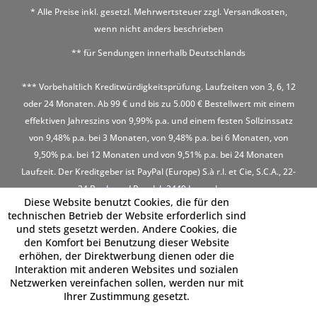
* Alle Preise inkl. gesetzl. Mehrwertsteuer zzgl.
Versandkosten
,
wenn nicht anders beschrieben
** für Sendungen innerhalb Deutschlands
*** Vorbehaltlich Kreditwürdigkeitsprüfung. Laufzeiten von 3, 6, 12
oder 24 Monaten. Ab 99 € und bis zu 5.000 € Bestellwert mit einem
effektiven Jahreszins von 9,99% p.a. und einem festen Sollzinssatz
von 9,48% p.a. bei 3 Monaten, von 9,48% p.a. bei 6 Monaten, von
9,50% p.a. bei 12 Monaten und von 9,51% p.a. bei 24 Monaten
Laufzeit. Der Kreditgeber ist PayPal (Europe) S.à r.l. et Cie, S.C.A., 22-
24 Boulevard Royal, L-2449 Luxembourg
Diese Website benutzt Cookies, die für den
technischen Betrieb der Website erforderlich sind
und stets gesetzt werden. Andere Cookies, die
den Komfort bei Benutzung dieser Website
erhöhen, der Direktwerbung dienen oder die
Interaktion mit anderen Websites und sozialen
Netzwerken vereinfachen sollen, werden nur mit
Ihrer Zustimmung gesetzt.