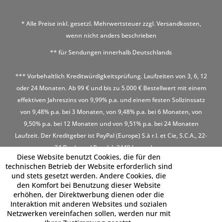
* Alle Preise inkl. gesetzl. Mehrwertsteuer zzgl.
Versandkosten
,
wenn nicht anders beschrieben
** für Sendungen innerhalb Deutschlands
*** Vorbehaltlich Kreditwürdigkeitsprüfung. Laufzeiten von 3, 6, 12
oder 24 Monaten. Ab 99 € und bis zu 5.000 € Bestellwert mit einem
effektiven Jahreszins von 9,99% p.a. und einem festen Sollzinssatz
von 9,48% p.a. bei 3 Monaten, von 9,48% p.a. bei 6 Monaten, von
9,50% p.a. bei 12 Monaten und von 9,51% p.a. bei 24 Monaten
Laufzeit. Der Kreditgeber ist PayPal (Europe) S.à r.l. et Cie, S.C.A., 22-
24 Boulevard Royal, L-2449 Luxembourg
Diese Website benutzt Cookies, die für den
technischen Betrieb der Website erforderlich sind
und stets gesetzt werden. Andere Cookies, die
den Komfort bei Benutzung dieser Website
erhöhen, der Direktwerbung dienen oder die
Interaktion mit anderen Websites und sozialen
Netzwerken vereinfachen sollen, werden nur mit